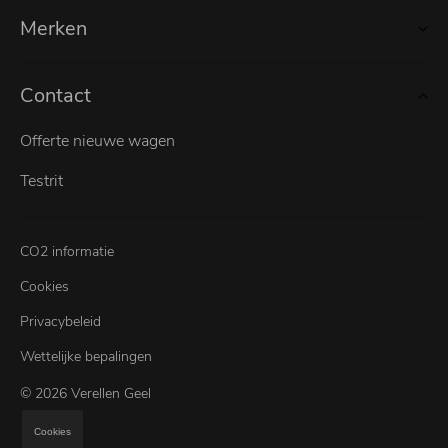
Merken
Contact
Offerte nieuwe wagen
Testrit
CO2 informatie
Cookies
Privacybeleid
Wettelijke bepalingen
© 2026 Verellen Geel
Cookies