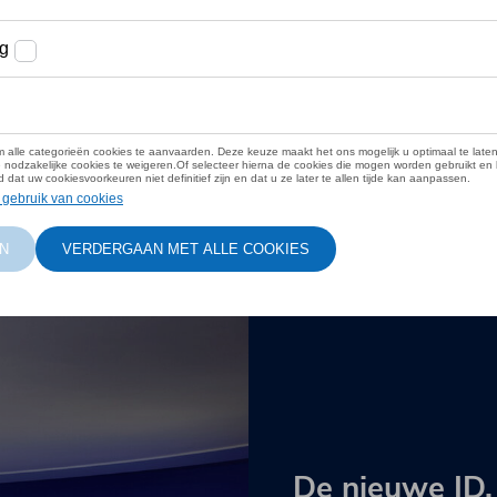
e service,
n
De nieuwe ID.