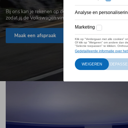
Bij ons kan je rekenen op deskundig advies en uitstekend
zodat jij de Volkswagen vindt die bij jouw leven past!
Maak een afspraak
Bekijk al onze modelle