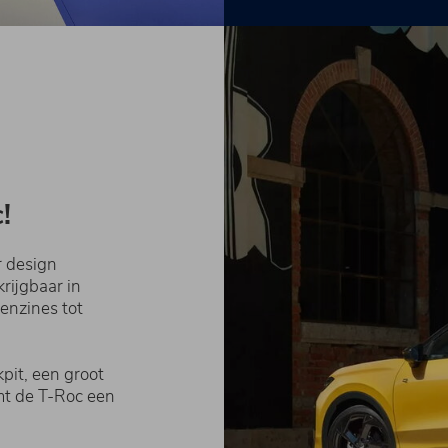
!
r design
krijgbaar in
enzines tot
pit, een groot
rmt de T-Roc een